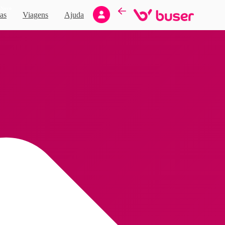
Novo
as
Viagens
Ajuda